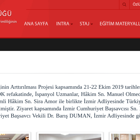
Özlü
ÜĞÜ
imliliğinin
ANA SAYFA
INTRA
STAJ
EĞİTİM MATERYALL
 Arttırılması Projesi kapsamında 21-22 Ekim 2019 tarihleri
refakatinde, İspanyol Uzmanlar, Hâkim Sn. Manuel Olmedo
i Hâkim Sn. Sira Amor ile birlikte İzmir Adliyesinde Türkiye
irilmiştir. Ziyaret kapsamında İzmir Cumhuriyet Başsavcısı 
t Başsavcı Vekili Dr. Barış DUMAN, İzmir Adliyesinde göre