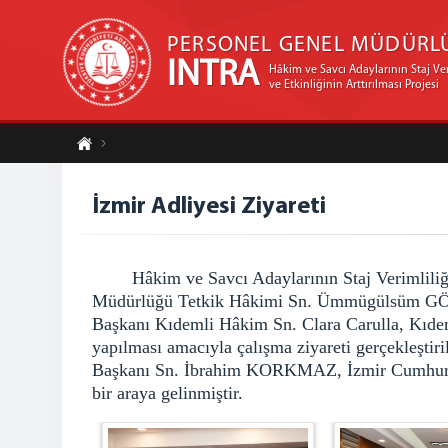
PERSONEL GENEL MÜDÜRL
INTRA
Hâkim ve Savcı Adaylarının Staj Ver
ve Etkinliğinin Arttırılması Projesi
İzmir Adliyesi Ziyareti
Hâkim ve Savcı Adaylarının Staj Verimliliğinin
Müdürlüğü Tetkik Hâkimi Sn. Ümmügülsüm GÖK 
Başkanı Kıdemli Hâkim Sn. Clara Carulla, Kıdeml
yapılması amacıyla çalışma ziyareti gerçekleşt
Başkanı Sn. İbrahim KORKMAZ, İzmir Cumhuriye
bir araya gelinmiştir.