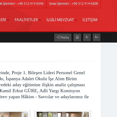
k İşlemleri : +90 312 414 6340
Sınav İşlemleri : +90 312 414 6308
ERİ
FAALİYETLER
İLGİLİ MEVZUAT
İLETİŞİM
A-
A+
Paylaş
nde, Proje 1. Bileşen Lideri Personel Genel
, İspanya Adalet Okulu İşe Alım Birim
deki aday eğitimine ilişkin analiz çalışması
Sn. Kamil Erkut GÜRE, Adli Yargı Komisyon
v yapan Hâkim - Savcılar ve adaylarımız ile