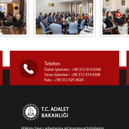
Telefon
Özlük İşlemleri : +90 312 414 6340
Sınav İşlemleri : +90 312 414 6308
Faks : +90 312 425 4026
Hâkim-Savcı adaylarına ait kurumsal bilgilerin,